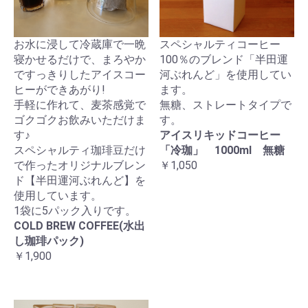
お水に浸して冷蔵庫で一晩
スペシャルティコーヒー
寝かせるだけで、まろやか
100％のブレンド「半田運
ですっきりしたアイスコー
河ぶれんど」を使用してい
ヒーができあがり!
ます。
手軽に作れて、麦茶感覚で
無糖、ストレートタイプで
ゴクゴクお飲みいただけま
す。
す♪
アイスリキッドコーヒー
スペシャルティ珈琲豆だけ
「冷珈」 1000ml 無糖
で作ったオリジナルブレン
￥1,050
ド【半田運河ぶれんど】を
使用しています。
1袋に5パック入りです。
COLD BREW COFFEE(水出
し珈琲パック)
￥1,900