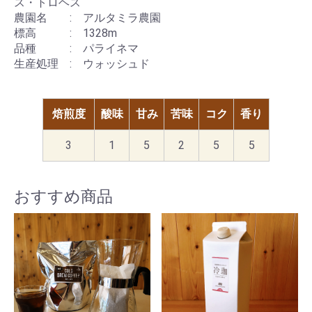
ス・トロヘス
農園名 : アルタミラ農園
標高 : 1328m
品種 : パライネマ
生産処理 : ウォッシュド
焙煎度
酸味
甘み
苦味
コク
香り
3
1
5
2
5
5
おすすめ商品