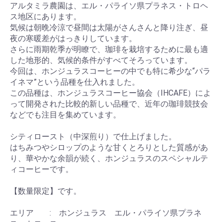
アルタミラ農園は、エル・パライソ県プラネス・トロヘ
ス地区にあります。
気候は朝晩冷涼で昼間は太陽がさんさんと降り注ぎ、昼
夜の寒暖差がはっきりしています。
さらに雨期乾季が明瞭で、珈琲を栽培するために最も適
した地形的、気候的条件がすべてそろっています。
今回は、ホンジュラスコーヒーの中でも特に希少な“パラ
イネマ”という品種を仕入れました。
この品種は、ホンジュラスコーヒー協会（IHCAFE）によ
って開発された比較的新しい品種で、近年の珈琲競技会
などでも注目を集めています。
シティロースト（中深煎り）で仕上げました。
はちみつやシロップのような甘くとろりとした質感があ
り、華やかな余韻が続く、ホンジュラスのスペシャルテ
ィコーヒーです。
【数量限定】です。
エリア : ホンジュラス エル・パライソ県プラネ